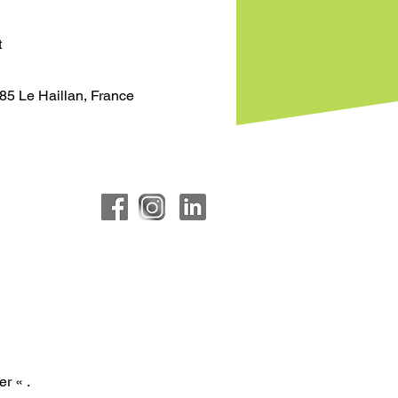
t
85 Le Haillan, France
r « .