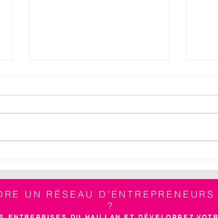
Soirée de Noël 2025
Déje
d'an
Hail
NDRE UN RÉSEAU D'ENTREPRENEUR
?
S ENTREPRISES DU HAILLAN ET DÉVELOPPEZ VOTR