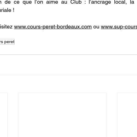
ion de ce que l’on aime au Club : l’ancrage local, la 
iale !
isitez 
www.cours-peret-bordeaux.com
 ou 
www.sup-cours
rs peret