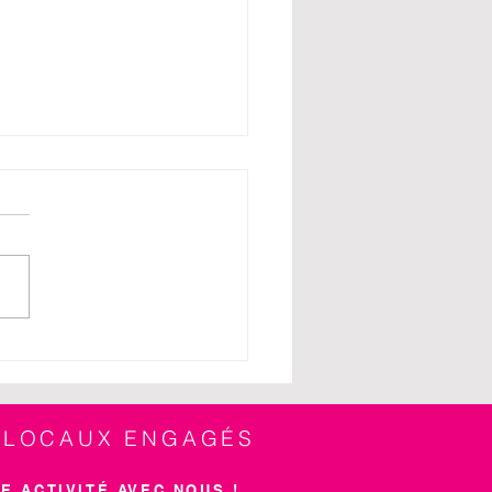
uner traditionnel de fin
née avec la mairie du
lan
S LOCAUX ENGAGÉS
E ACTIVITÉ AVEC NOUS !