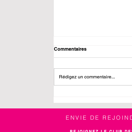
Commentaires
Calendrier 2025
Rédigez un commentaire...
ENVIE DE REJOI
REJOIGNEZ LE CLUB DE