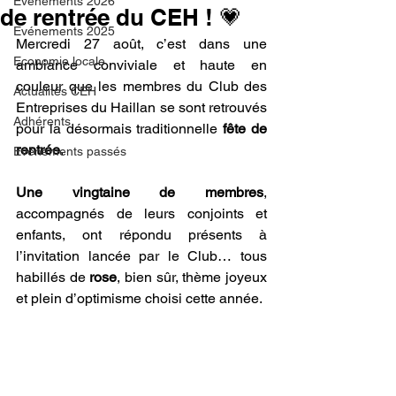
Evénements 2026
de rentrée du CEH ! 💗
Evénements 2025
Mercredi 27 août, c’est dans une 
Economie locale
ambiance conviviale et haute en 
couleur que les membres du Club des 
Actualités CEH
Entreprises du Haillan se sont retrouvés 
Adhérents
pour la désormais traditionnelle 
fête de 
rentrée
.
Evénements passés
Une vingtaine de membres
, 
accompagnés de leurs conjoints et 
enfants, ont répondu présents à 
l’invitation lancée par le Club… tous 
habillés de 
rose
, bien sûr, thème joyeux 
et plein d’optimisme choisi cette année.