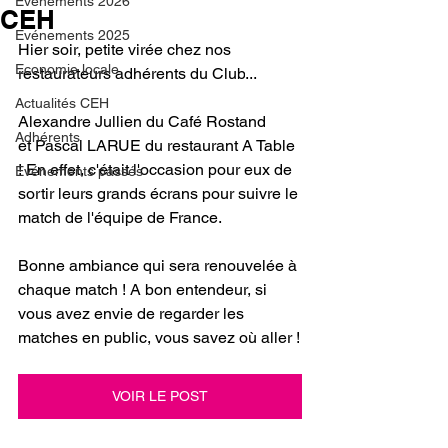
Evénements 2026
CEH
Evénements 2025
Hier soir, petite virée chez nos 
Economie locale
restaurateurs adhérents du Club
...
Actualités CEH
Alexandre Jullien
 du Café Rostand 
Adhérents
et 
Pascal LARUE
 du restaurant A Table 
! 
En effet, c'était l'occasion pour eux de 
Evénements passés
sortir leurs grands écrans pour suivre le 
match de l'équipe de France. 
Bonne ambiance qui sera renouvelée à 
chaque match ! A bon entendeur, si 
vous avez envie de regarder les 
matches en public, vous savez où aller !
VOIR LE POST