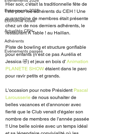
Evénements 2026
Hier soir, c'était la traditionnelle fête de 
Evénements 2025
l'été pour les adhérents du CEH ! Une 
quarantaine de membres était présente 
Economie locale
chez un de nos derniers adhérents, le 
Actualités CEH
restaurant A Table ! au Haillan.
Adhérents
Piste de bowling et structure gonflable 
Evénements passés
pour enfants (n'est ce pas Aurélia et 
Jessica 🤣) et jeux en bois d' 
Animation 
PLANETE SHOW
 étaient dans le parc 
pour ravir petits et grands.
L'occasion pour notre Président 
Pascal 
Larousserie
 de nous souhaiter de 
belles vacances et d'annoncer avec 
fierté que le Club venait d'égaler son 
nombre de membres de l'année passée 
!! Une belle soirée avec un temps idéal 
et sa légendaire convivialité où les 