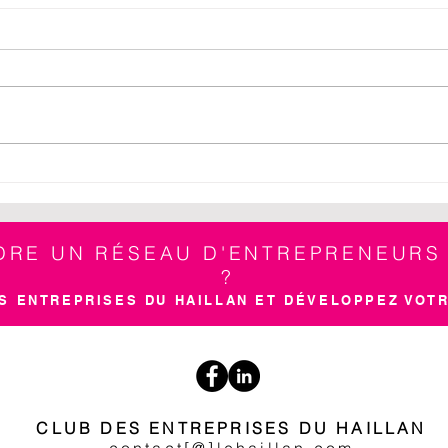
Déjeuner traditionnel de fin
Un S
d'année avec la mairie du
plac
Haillan
écha
convi
NDRE UN RÉSEAU D'ENTREPRENEUR
?
S ENTREPRISES DU HAILLAN ET DÉVELOPPEZ VOTR
CLUB DES ENTREPRISES DU HAILLAN