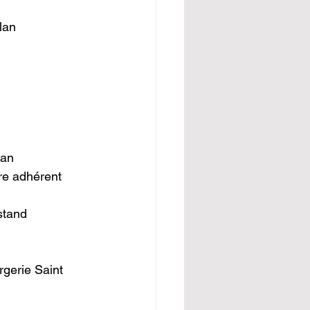
lan
lan
re adhérent 
stand
gerie Saint 