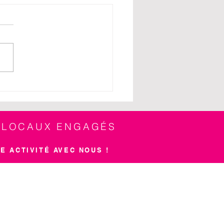
peed Dating Business
é sous le signe des
nges et de la
vialité !
S LOCAUX ENGAGÉS
E ACTIVITÉ AVEC NOUS !