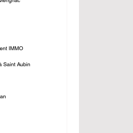
 Mérignac
érent IMMO 
à Saint Aubin 
lan