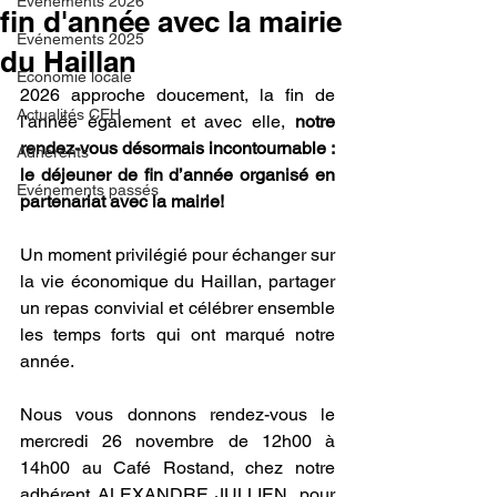
Evénements 2026
fin d'année avec la mairie
Evénements 2025
du Haillan
Economie locale
2026 approche doucement, la fin de 
Actualités CEH
l'année également et avec elle, 
notre 
rendez-vous désormais incontournable : 
Adhérents
le déjeuner de fin d’année organisé en 
Evénements passés
partenariat avec la mairie!
Un moment privilégié pour échanger sur 
la vie économique du Haillan, partager 
un repas convivial et célébrer ensemble 
les temps forts qui ont marqué notre 
année.
Nous vous donnons rendez-vous le 
mercredi 26 novembre de 12h00 à 
14h00 au Café Rostand, chez notre 
adhérent ALEXANDRE JULLIEN, pour 